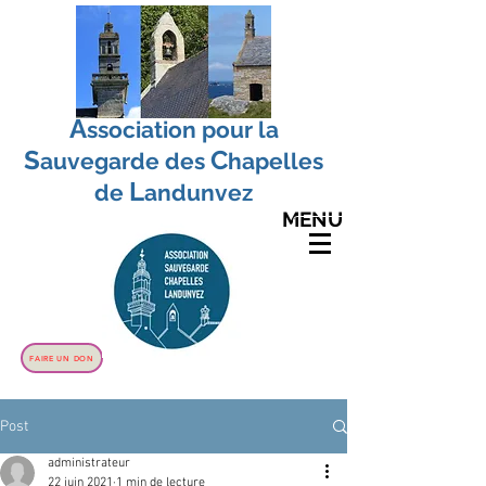
A
ssociation pour la
S
C
auvegarde
des
hapelles
L
de
andunvez
MENU
FAIRE UN DON
Post
administrateur
22 juin 2021
1 min de lecture