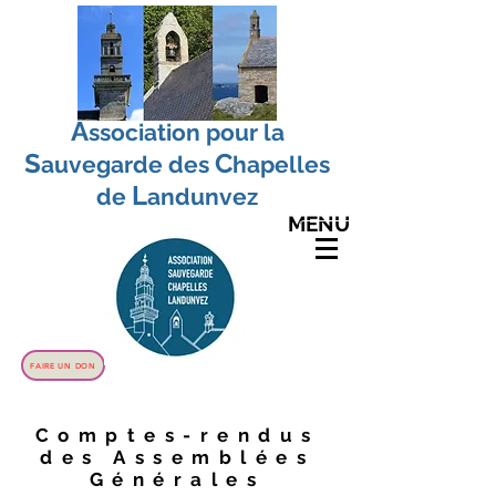
A
ssociation pour la
S
C
auvegarde
des
hapelles
L
de
andunvez
MENU
FAIRE UN DON
Comptes-rendus
des Assemblées
Générales